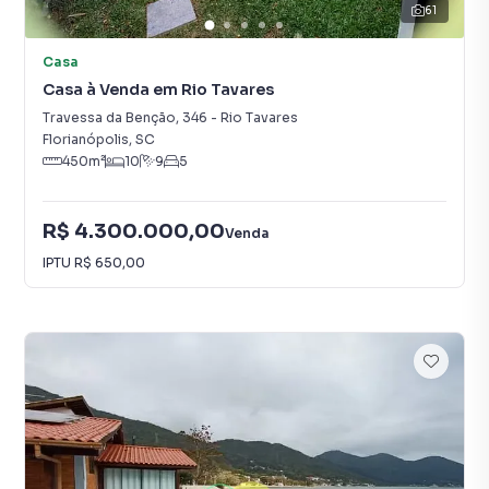
61
Casa
Casa à Venda em Rio Tavares
Travessa da Benção
,
346
-
Rio Tavares
Florianópolis
,
SC
450
m²
10
9
5
R$ 4.300.000,00
Venda
IPTU
R$ 650,00