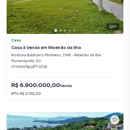
30
Casa
Casa à Venda em Ribeirão da Ilha
Rodovia Baldicero Filomeno
,
2148
-
Ribeirão da Ilha
Florianópolis
,
SC
155
m²
3
2
6
R$ 6.900.000,00
Venda
IPTU
R$ 2.742,00