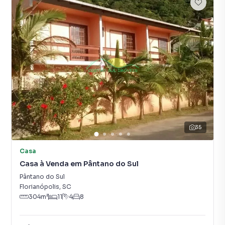
35
Casa
Casa à Venda em Pântano do Sul
Pântano do Sul
Florianópolis
,
SC
304
m²
11
4
8