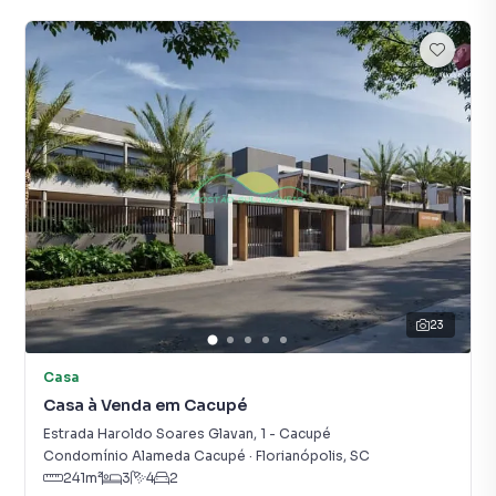
23
Casa
Casa à Venda em Cacupé
Estrada Haroldo Soares Glavan
,
1
-
Cacupé
Condomínio Alameda Cacupé
·
Florianópolis
,
SC
241
m²
3
4
2