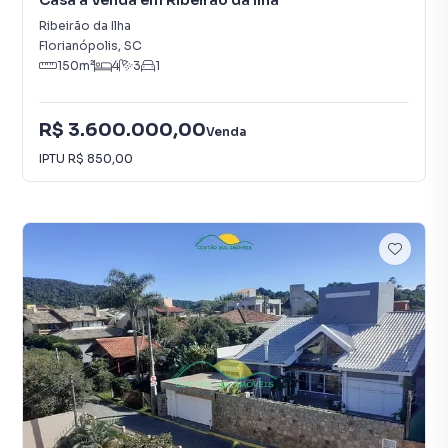
Casa à Venda em Ribeirão da Ilha
Ribeirão da Ilha
Florianópolis
,
SC
150
m²
4
3
1
R$ 3.600.000,00
Venda
IPTU
R$ 850,00