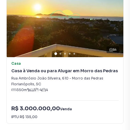
54
Casa
Casa à Venda ou para Alugar em Morro das Pedras
Rua Ambrósio João Silveira
,
610
-
Morro das Pedras
Florianópolis
,
SC
350
m²
3
4
4
R$ 3.000.000,00
Venda
IPTU
R$ 135,00