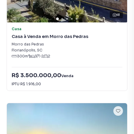
48
Casa
Casa à Venda em Morro das Pedras
Morro das Pedras
Florianópolis
,
SC
300
m²
3
2
2
R$ 3.500.000,00
Venda
IPTU
R$ 1.916,00