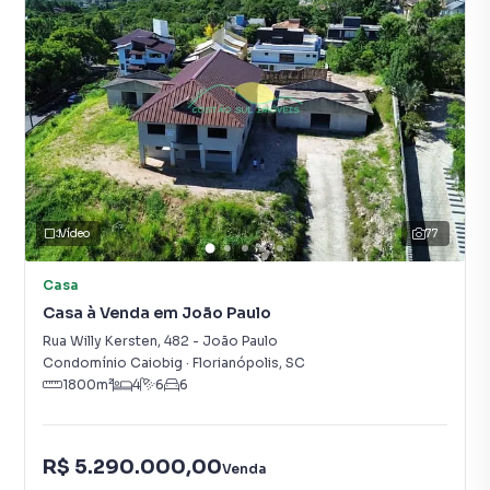
Vídeo
77
Casa
Casa à Venda em João Paulo
Rua Willy Kersten
,
482
-
João Paulo
Condomínio Caiobig
·
Florianópolis
,
SC
1800
m²
4
6
6
R$ 5.290.000,00
Venda