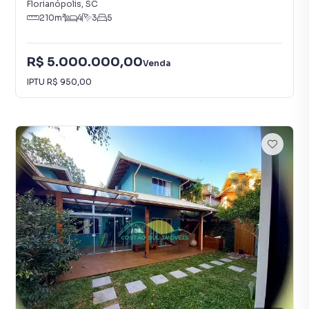
Florianópolis
,
SC
210
m²
4
3
5
R$ 5.000.000,00
Venda
IPTU
R$ 950,00