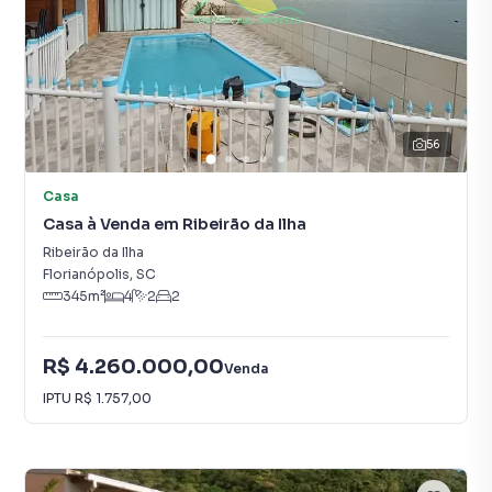
56
Casa
Casa à Venda em Ribeirão da Ilha
Ribeirão da Ilha
Florianópolis
,
SC
345
m²
4
2
2
R$ 4.260.000,00
Venda
IPTU
R$ 1.757,00