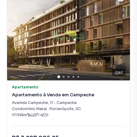
63
Apartamento
Apartamento à Venda em Campeche
Avenida Campeche
,
11
-
Campeche
Condomínio Makai
·
Florianópolis
,
SC
149
m²
3
4
1