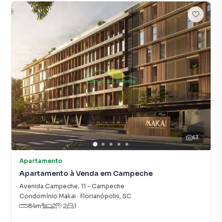
63
Apartamento
Apartamento à Venda em Campeche
Avenida Campeche
,
11
-
Campeche
Condomínio Makai
·
Florianópolis
,
SC
84
m²
2
2
1