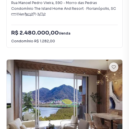
Rua Manoel Pedro Vieira
,
590
-
Morro das Pedras
Condomínio The Island Home And Resort
·
Florianópolis
,
SC
114
m²
2
3
2
R$ 2.480.000,00
Venda
Condomínio
R$ 1.282,00