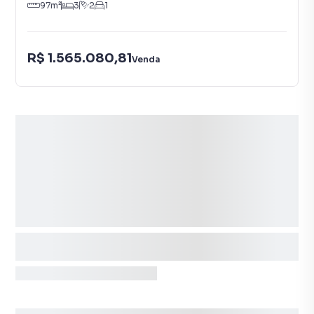
97
m²
3
2
1
R$ 1.565.080,81
Venda