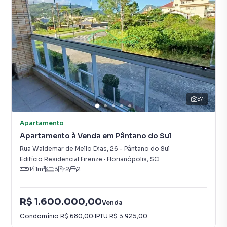
57
Apartamento
Apartamento à Venda em Pântano do Sul
Rua Waldemar de Mello Dias
,
26
-
Pântano do Sul
Edifício Residencial Firenze
·
Florianópolis
,
SC
141
m²
3
2
2
R$ 1.600.000,00
Venda
Condomínio
R$ 680,00
·
IPTU
R$ 3.925,00