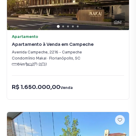
52
Apartamento
Apartamento à Venda em Campeche
Avenida Campeche
,
2216
-
Campeche
Condomínio Makai
·
Florianópolis
,
SC
84
m²
2
2
1
R$ 1.650.000,00
Venda