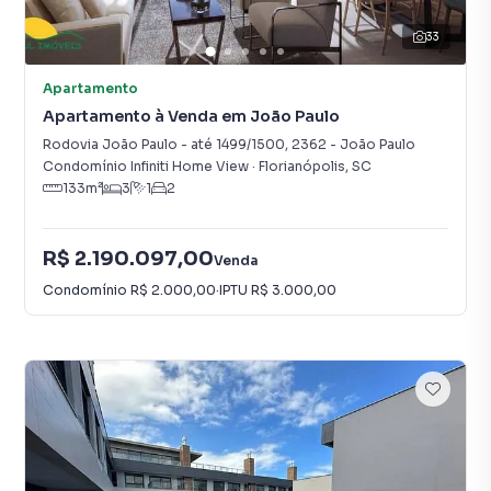
33
Apartamento
Apartamento à Venda em João Paulo
Rodovia João Paulo - até 1499/1500
,
2362
-
João Paulo
Condomínio Infiniti Home View
·
Florianópolis
,
SC
133
m²
3
1
2
R$ 2.190.097,00
Venda
Condomínio
R$ 2.000,00
·
IPTU
R$ 3.000,00