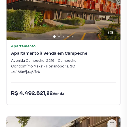
38
Apartamento
Apartamento à Venda em Campeche
Avenida Campeche
,
2216
-
Campeche
Condomínio Makai
·
Florianópolis
,
SC
185
m²
3
4
R$ 4.492.821,22
Venda