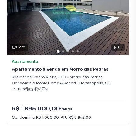
Vídeo
61
Apartamento
Apartamento à Venda em Morro das Pedras
Rua Manoel Pedro Vieira
,
500
-
Morro das Pedras
Condomínio Iconic Home & Resort
·
Florianópolis
,
SC
116
m²
3
4
2
R$ 1.895.000,00
Venda
Condomínio
R$ 1.000,00
·
IPTU
R$ 8.942,00