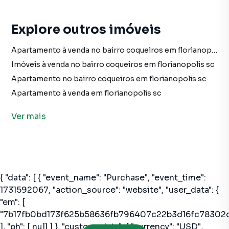
Explore outros imóveis
Apartamento à venda no bairro coqueiros em florianopolis sc com 1 vaga
Imóveis à venda no bairro coqueiros em florianopolis sc
Apartamento no bairro coqueiros em florianopolis sc
Apartamento à venda em florianopolis sc
imóveis à venda em florianopolis sc
Ver
mais
Apartamento em florianopolis sc
Apartamento à venda no bairro morro-das-pedras em florianopolis sc com 1 vaga
Imóveis à venda no bairro morro-das-pedras em florianopolis sc
Apartamento no bairro morro-das-pedras em florianopolis sc
Apartamentos à Venda em Ribeirão da Ilha, Florianópoli
{ "data": [ { "event_name": "Purchase", "event_time":
1731592067, "action_source": "website", "user_data": {
"em": [
"7b17fb0bd173f625b58636fb796407c22b3d16fc78302
], "ph": [ null ] }, "custom_data": { "currency": "USD",