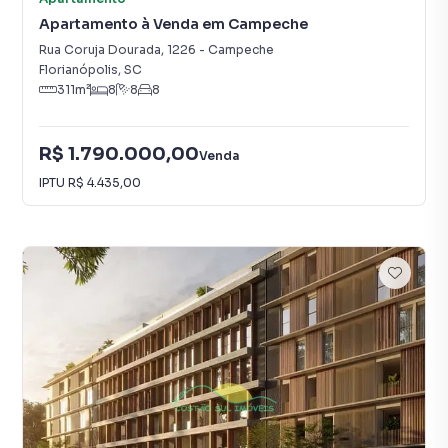
Apartamento à Venda em Campeche
Rua Coruja Dourada
,
1226
-
Campeche
Florianópolis
,
SC
311
m²
8
8
8
R$ 1.790.000,00
Venda
IPTU
R$ 4.435,00