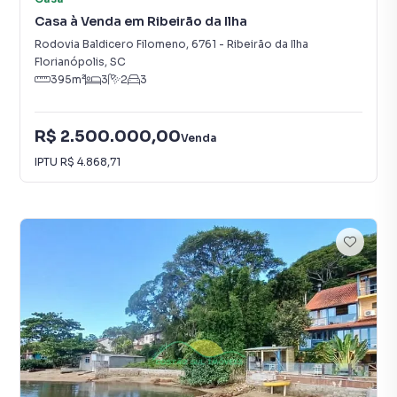
Casa à Venda em Ribeirão da Ilha
Rodovia Baldicero Filomeno
,
6761
-
Ribeirão da Ilha
Florianópolis
,
SC
395
m²
3
2
3
R$ 2.500.000,00
Venda
IPTU
R$ 4.868,71