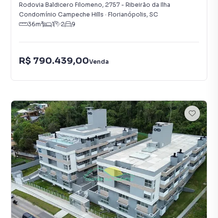
Rodovia Baldicero Filomeno
,
2757
-
Ribeirão da Ilha
Condomínio Campeche Hills
·
Florianópolis
,
SC
36
m²
1
2
9
R$ 790.439,00
Venda