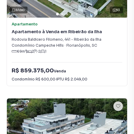
Vídeo
93
Apartamento
Apartamento à Venda em Ribeirão da Ilha
Rodovia Baldicero Filomeno
,
441
-
Ribeirão da Ilha
Condomínio Campeche Hills
·
Florianópolis
,
SC
69
m²
2
2
1
R$ 859.375,00
Venda
Condomínio
R$ 600,00
·
IPTU
R$ 2.049,00