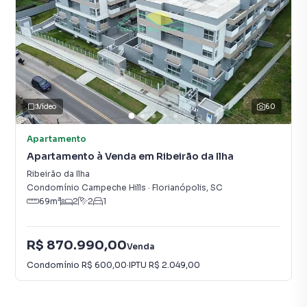
Vídeo
60
Apartamento
Apartamento à Venda em Ribeirão da Ilha
Ribeirão da Ilha
Condomínio Campeche Hills
·
Florianópolis
,
SC
69
m²
2
2
1
R$ 870.990,00
Venda
Condomínio
R$ 600,00
·
IPTU
R$ 2.049,00