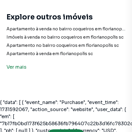
Explore outros imóveis
Apartamento à venda no bairro coqueiros em florianopolis sc com 1 vaga
Imóveis à venda no bairro coqueiros em florianopolis sc
Apartamento no bairro coqueiros em florianopolis sc
Apartamento à venda em florianopolis sc
imóveis à venda em florianopolis sc
Ver
mais
Apartamento em florianopolis sc
Apartamento à venda no bairro morro-das-pedras em florianopolis sc com 1 vaga
Imóveis à venda no bairro morro-das-pedras em florianopolis sc
Apartamento no bairro morro-das-pedras em florianopolis sc
Imóveis à venda em Ribeirão da Ilha, Florianópolis SC
{ "data": [ { "event_name": "Purchase", "event_time":
1731592067, "action_source": "website", "user_data": {
"em": [
"7b17fb0bd173f625b58636fb796407c22b3d16fc78302
], "ph": [ null ] }, "custom_data": { "currency": "USD",