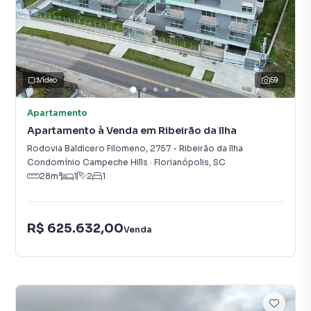
Vídeo
59
Apartamento
Apartamento à Venda em Ribeirão da Ilha
Rodovia Baldicero Filomeno
,
2757
-
Ribeirão da Ilha
Condomínio Campeche Hills
·
Florianópolis
,
SC
28
m²
1
2
1
R$ 625.632,00
Venda