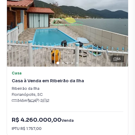
56
Casa
Casa à Venda em Ribeirão da Ilha
Ribeirão da Ilha
Florianópolis
,
SC
345
m²
4
2
2
R$ 4.260.000,00
Venda
IPTU
R$ 1.757,00