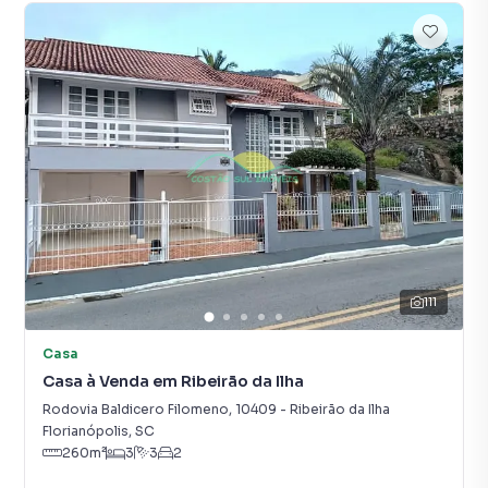
111
Casa
Casa à Venda em Ribeirão da Ilha
Rodovia Baldicero Filomeno
,
10409
-
Ribeirão da Ilha
Florianópolis
,
SC
260
m²
3
3
2