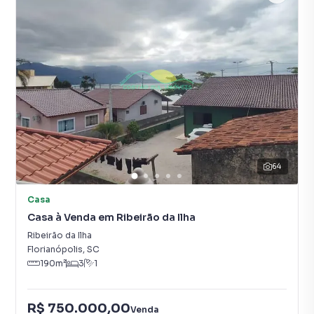
64
Casa
Casa à Venda em Ribeirão da Ilha
Ribeirão da Ilha
Florianópolis
,
SC
190
m²
3
1
R$ 750.000,00
Venda