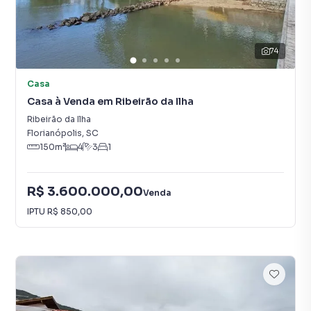
74
Casa
Casa à Venda em Ribeirão da Ilha
Ribeirão da Ilha
Florianópolis
,
SC
150
m²
4
3
1
R$ 3.600.000,00
Venda
IPTU
R$ 850,00