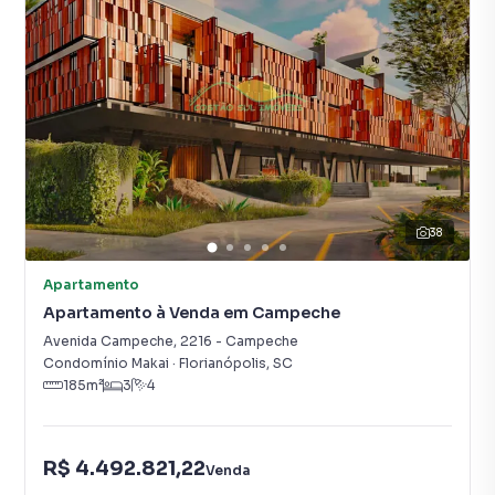
38
Apartamento
Apartamento à Venda em Campeche
Avenida Campeche
,
2216
-
Campeche
Condomínio Makai
·
Florianópolis
,
SC
185
m²
3
4
R$ 4.492.821,22
Venda