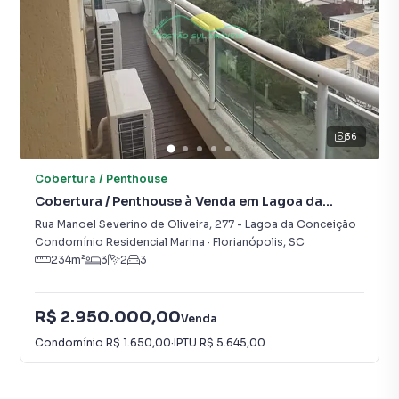
36
Cobertura / Penthouse
Cobertura / Penthouse à Venda em Lagoa da
Conceição
Rua Manoel Severino de Oliveira
,
277
-
Lagoa da Conceição
Condomínio Residencial Marina
·
Florianópolis
,
SC
234
m²
3
2
3
R$ 2.950.000,00
Venda
Condomínio
R$ 1.650,00
·
IPTU
R$ 5.645,00