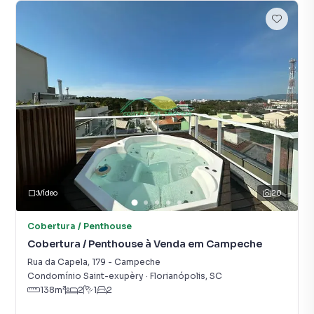
Vídeo
20
Cobertura / Penthouse
Cobertura / Penthouse à Venda em Campeche
Rua da Capela
,
179
-
Campeche
Condomínio Saint-exupèry
·
Florianópolis
,
SC
138
m²
2
1
2