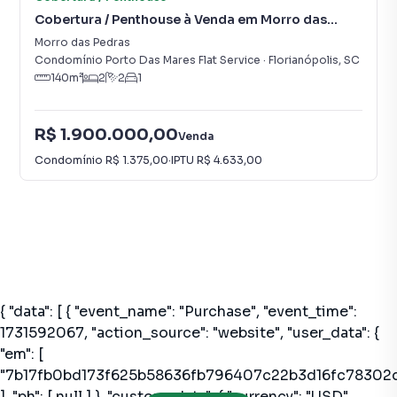
Cobertura / Penthouse à Venda em Morro das
Pedras
Morro das Pedras
Condomínio Porto Das Mares Flat Service
·
Florianópolis
,
SC
140
m²
2
2
1
R$ 1.900.000,00
Venda
Condomínio
R$ 1.375,00
·
IPTU
R$ 4.633,00
Coberturas / Penthouses à Venda em Lagoa Da Conceica
{ "data": [ { "event_name": "Purchase", "event_time":
1731592067, "action_source": "website", "user_data": {
"em": [
"7b17fb0bd173f625b58636fb796407c22b3d16fc78302
], "ph": [ null ] }, "custom_data": { "currency": "USD",