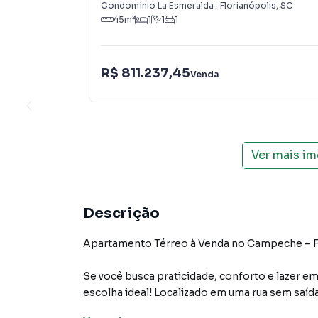
Condomínio La Esmeralda
·
Florianópolis
,
SC
45
m²
1
1
1
R$ 811.237,45
Venda
Ver mais i
Descrição
Apartamento Térreo à Venda no Campeche – F
Se você busca praticidade, conforto e lazer 
escolha ideal! Localizado em uma rua sem saída
de fácil acesso às principais praias do Sul da Ilh