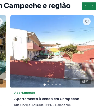
em Campeche e região
3
55
Apartamento
Apa
Apartamento à Venda em Campeche
Ap
Pe
Rua Coruja Dourada
,
1226
-
Campeche
Rua