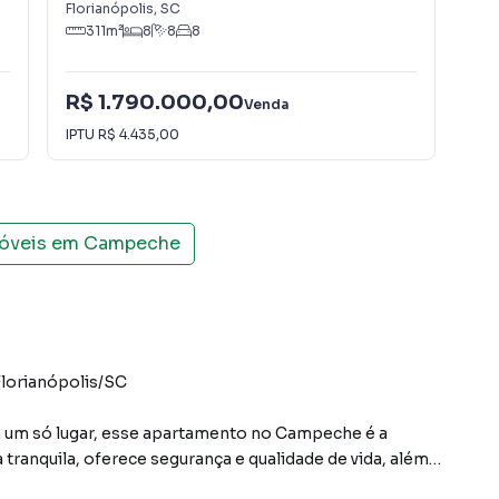
Florianópolis
,
SC
Con
311
m²
8
8
8
R$ 1.790.000,00
Venda
R$
IPTU
R$ 4.435,00
móveis em
Campeche
lorianópolis/SC
em um só lugar, esse apartamento no Campeche é a
 tranquila, oferece segurança e qualidade de vida, além
a.