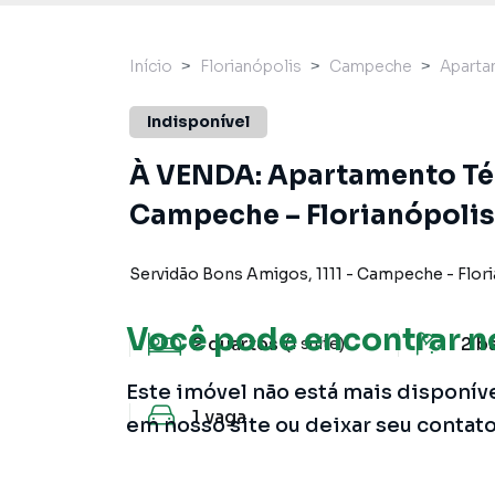
Início
Florianópolis
Campeche
Apart
Indisponível
À VENDA: Apartamento Té
Campeche – Florianópolis
Servidão Bons Amigos
,
1111
-
Campeche
-
Flor
Você pode encontrar n
2
quartos
2
b
(1 suíte)
Este imóvel não está mais disponív
1
vaga
em nosso site ou deixar seu contat