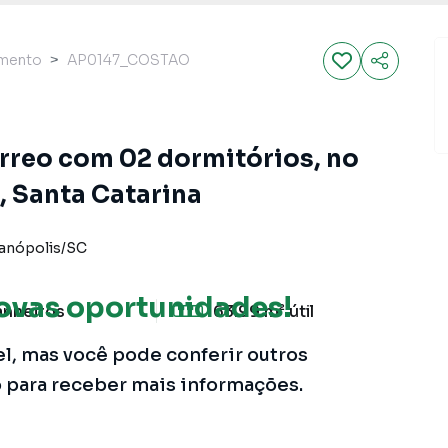
amento
AP0147_COSTAO
rreo com 02 dormitórios, no
, Santa Catarina
ianópolis
/
SC
ovas oportunidades!
anheiros
63.99 m²
útil
el, mas você pode conferir outros
o para receber mais informações.