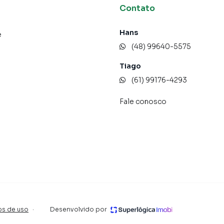
Contato
Hans
e
(48) 99640-5575
Tiago
ojeto REURB.
(61) 99176-4293
Fale conosco
investir em uma das regiões mais desejadas de
 do bairro Campeche, em Florianópolis. Não encontrou
sobre Apartamento em Florianópolis? Entre em contato
575.
os de uso
·
Desenvolvido por
tamentos, casas residenciais e comerciais, sobrados,