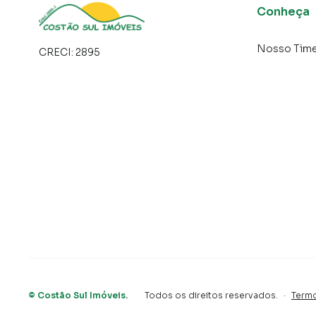
Conheça
Valores e Informações:
Nosso Tim
CRECI:
2895
* Condomínio: R$ 320,00 (incluso luz ).
* IPTU: R$ 50,00.
* Imóvel não financiável.
* Em fase inicial de regularização junto ao Pr
✨ Aproveite essa oportunidade para morar ou 
Florianópolis!
📲 Entre em contato e agende uma visita!
Apartamento para Venda em região valorizada
o que procurava ou deseja mais informações 
com nossa equipe pelo telefone (48) 99640-5
©
Costão Sul Imóveis
.
Todos os direitos reservados.
·
Term
A Costão Sul Imóveis tem mais opções de apar