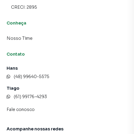
muito o número de contatos interessados e tendo como
CRECI:
2895
consequência uma maior chance de vender ou alugar seu
imóvel mais rápido. Contamos também com um time de
Conheça
programadores, corretores treinados e uma central de
atendimento preparada para atender proprietários e
inquilinos.
Nosso Time
Contato
Hans
(48) 99640-5575
Tiago
(61) 99176-4293
Fale conosco
Acompanhe nossas redes