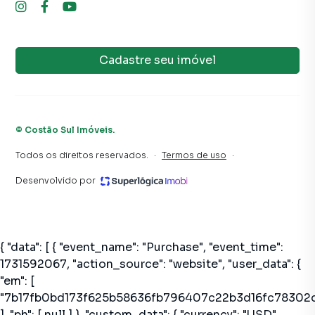
Cadastre seu imóvel
©
Costão Sul Imóveis
.
Todos os direitos reservados.
·
Termos de uso
·
Desenvolvido por
{ "data": [ { "event_name": "Purchase", "event_time":
1731592067, "action_source": "website", "user_data": {
"em": [
"7b17fb0bd173f625b58636fb796407c22b3d16fc78302
], "ph": [ null ] }, "custom_data": { "currency": "USD",