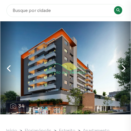
34
Início
Florianópolis
Estreito
Apartamento