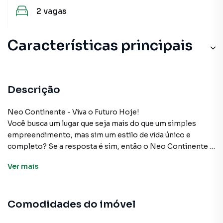
2
vagas
Características principais
Piscina Para Crianças
Pet Place
Descrição
Aceita Pet
Neo Continente - Viva o Futuro Hoje!
Você busca um lugar que seja mais do que um simples
Varanda
empreendimento, mas sim um estilo de vida único e
completo? Se a resposta é sim, então o Neo Continente é
Sala de Academia
a escolha perfeita para você e sua família! 🏙️🌟
Ver
mais
Entrega NEO CONTINENTE: Prevista para Outubro de
2026 Incorporação: R 1. 59319 – 12 de Novembro de 2020
📅✨
Comodidades do imóvel
Localização Estratégica O Neo Continente, um projeto da
renomada Globo Construtora, está situado no privilegiado