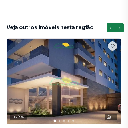
parte do Neo Continente e descubra o que é viver com
conforto, conveniência e sustentabilidade. Entre em
contato conosco hoje mesmo e garanta o seu lugar neste
incrível empreendimento! 🌟🏢🔑
Veja outros imóveis nesta região
Apartamento para Venda em região valorizada do bairro
Estreito, em Florianópolis. Não encontrou o que procurava
ou deseja mais informações sobre Apartamento em
Florianópolis? Entre em contato com nossa equipe pelo
telefone (48) 99640-5575.
A Costão Sul Imóveis tem mais opções de apartamentos,
casas residenciais e comerciais, sobrados, terrenos, lojas
e barracões para venda ou locação, além de
empreendimentos em construção ou lançamentos na
planta em Estreito e em outras regiões de Florianópolis.
Aqui você encontra milhares de ofertas para encontrar o
Vídeo
26
imóvel que mais combina com seu estilo de vida.