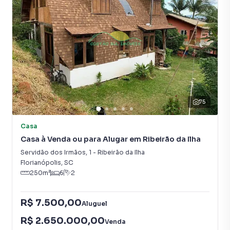
Vista para o Mar
75
Casa
Casa à Venda ou para Alugar em Ribeirão da Ilha
Servidão dos Irmãos
,
1
-
Ribeirão da Ilha
Florianópolis
,
SC
250
m²
6
2
R$ 7.500,00
Aluguel
R$ 2.650.000,00
Venda