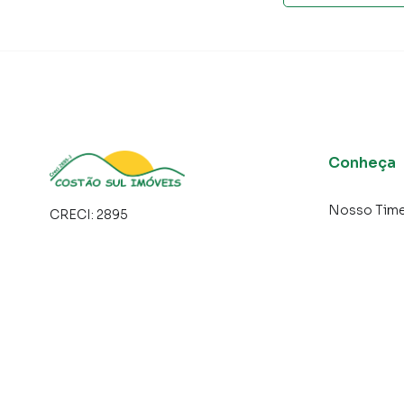
Açores: 10,1 km
Solidão: 11,6 km;
Naufragados: 23,5 km;
Lagoa do Peri (entrada principal): 1,5 km;
Centro Gastronômico do Ribeirão da Ilha: 9,2 
Centrinho da Lagoa da Conceição: 14,8 km.
Conheça
Casa para Venda em região valorizada do bair
que procurava ou deseja mais informações so
Nosso Tim
equipe pelo telefone (48) 99640-5575.
CRECI:
2895
A Costão Sul Imóveis tem mais opções de apar
terrenos, lojas e barracões para venda ou l
lançamentos na planta em Morro das Pedras e 
milhares de ofertas para encontrar o imóvel q
Negocie seu imóvel de forma totalmente onlin
Imóveis você consegue comprar ou alugar um 
e com a praticidade de fazer tudo online, di