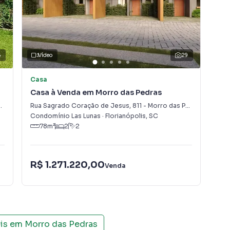
 metros há acesso a Lagoa do
 posse antiga.
5
Vídeo
29
Casa
Ca
Casa à Venda em Morro das Pedras
Cas
Rua Sagrado Coração de Jesus
,
811
-
Morro das Pedras
Mor
Condomínio Las Lunas
·
Florianópolis
,
SC
Flo
78
m²
2
2
R$
R$ 1.271.220,00
Venda
IPT
eis em
Morro das Pedras