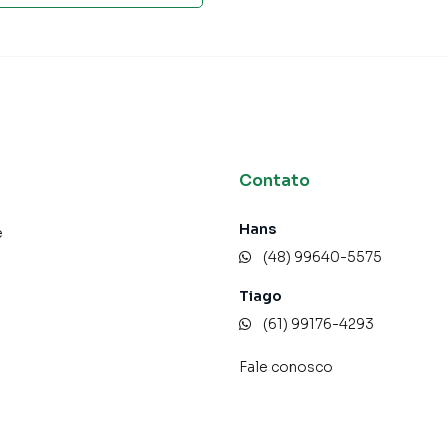
km;
Contato
ro Morro das Pedras, em Florianópolis. Não encontrou o
bre Casa em Florianópolis? Entre em contato com nossa
Hans
e
(48) 99640-5575
tamentos, casas residenciais e comerciais, sobrados,
Tiago
ocação, além de empreendimentos em construção ou
(61) 99176-4293
em outras regiões de Florianópolis. Aqui você encontra
ue mais combina com seu estilo de vida.
Fale conosco
e, com segurança e tranquilidade. Na Costão Sul
imóvel em Florianópolis mesmo não estando na cidade
reto do seu computador ou smartphone. Nós criamos