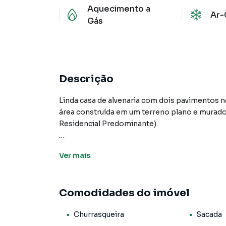
Aquecimento a
Ar-
Gás
Descrição
Linda casa de alvenaria com dois pavimentos
área construída em um terreno plano e murad
Residencial Predominante).
Ao acessar o terreno, temos à esquerda, ao la
Ver
mais
climatizada.
No centro do terreno e nos fundos do quarto
Comodidades do imóvel
exuberante vegetação, sendo que nos fundos d
Churrasqueira
Sacada
Adentrando para a residência, temos um amplo 