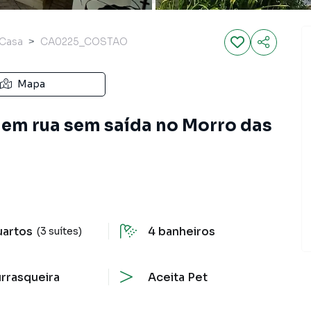
Casa
CA0225_COSTAO
Mapa
 em rua sem saída no Morro das
uartos
4
banheiros
(3 suítes)
rrasqueira
Aceita Pet