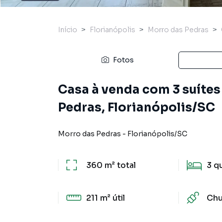
Início
Florianópolis
Morro das Pedras
Fotos
Casa à venda com 3 suítes
Pedras, Florianópolis/SC
Morro das Pedras
-
Florianópolis
/
SC
360 m²
total
3
q
211 m²
útil
Chu