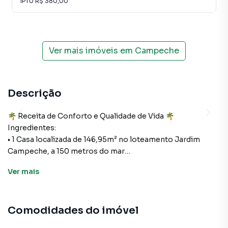
IPTU
R$ 380,00
Ver mais imóveis em
Campeche
Descrição
🌴 Receita de Conforto e Qualidade de Vida 🌴
Ingredientes:
• 1 Casa localizada de 146,95m² no loteamento Jardim
Campeche, a 150 metros do mar
• 800 metros de pura tranquilidade na bela praia do sul da
Ver
mais
ilha, o Campeche
• 3 dormitórios, todos suítes, incluindo uma suíte master
• Espaços generosos e cuidadosamente projetados
Comodidades do imóvel
• 2 vagas de garagem para sua comodidade
• Salas e cozinha integradas para momentos de convívio