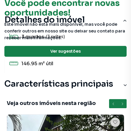
Você pode encontrar novas
oportunidades!
Detalhes do imóvel
Este imóvel não está mais disponível, mas você pode
conferir outros em nosso site ou deixar seu contato para
3
quartos
(3 suítes)
receber mais informações.
4
banheiros
Ver sugestões
146.95 m²
útil
Características principais
Varanda
Veja outros imóveis nesta região
Aceita Pet
Churrasqueira