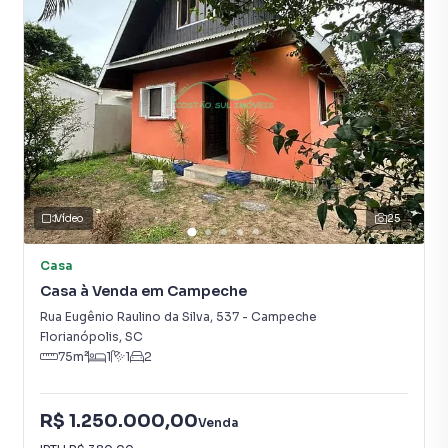
Lareira
Vídeo
25
Casa
Casa à Venda em Campeche
Rua Eugênio Raulino da Silva
,
537
-
Campeche
Florianópolis
,
SC
75
m²
1
1
2
R$ 1.250.000,00
Venda