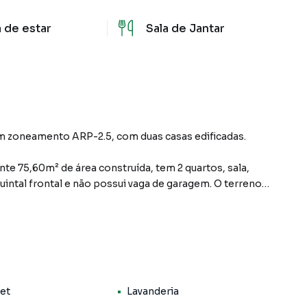
a de estar
Sala de Jantar
om zoneamento ARP-2.5, com duas casas edificadas.
te 75,60m² de área construída, tem 2 quartos, sala,
uintal frontal e não possui vaga de garagem. O terreno
e 123,60m² de área construída, tem 3 quartos, sala,
la varanda. Quintal com espaço para estacionamento
i aproximadamente 335m².
Pet
Lavanderia
ia elétrica e água individualizados, podendo ser