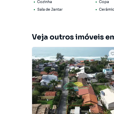
adquiridas separadamente.
Cozinha
Copa
Sala de Jantar
Cerâmi
Região próxima a Rua do Gramal e com fácil e 
Sul da Ilha.
Imóvel não financiável.
Veja outros imóveis 
Valor de aquisição da Casa 1 (frente) R$ 650.00
690.000,00 ou ambas as casas por R$ 1.250.0
Distâncias:
Centro: 14,1 km;
Aeroporto: 8 km;
Posto de Saúde:1,3 km;
Multihospital Florianópolis: 9,9 km;
Praias:
- A mais próxima (Lomba do Sabão - Campeche
- Campeche: 3,9 km;
- Morro das Pedras: 5,3 km;
- Armação: 9,9 km;