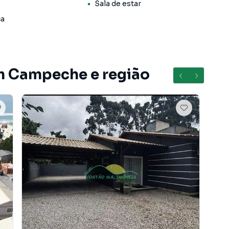
Sala de estar
ca
rápido acesso ao Centro, Aeroporto e praias do Leste e
em Campeche e região
0,00 e valor de aquisição da casa 2 (fundos)R$
00,00.
): 2,3 km;