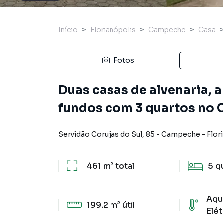
Início
Florianópolis
Campeche
Casa
Fotos
Duas casas de alvenaria, a
fundos com 3 quartos no 
Servidão Corujas do Sul
,
85
-
Campeche
-
Flor
461 m²
total
5
q
Aqu
199.2 m²
útil
Elét