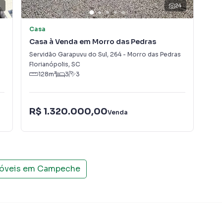
4
24
Casa
Ca
Casa à Venda em Morro das Pedras
Cas
Servidão Garapuvu do Sul
,
264
-
Morro das Pedras
Rua
Florianópolis
,
SC
Con
128
m²
3
3
R$
R$ 1.320.000,00
 km;
Venda
Con
ro Campeche, em Florianópolis. Não encontrou o que
Casa em Florianópolis? Entre em contato com nossa
móveis em
Campeche
tamentos, casas residenciais e comerciais, sobrados,
ocação, além de empreendimentos em construção ou