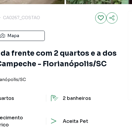
CA0267_COSTAO
Mapa
 da frente com 2 quartos e a dos
Campeche - Florianópolis/SC
ianópolis
/
SC
uartos
2
banheiros
ecimento
Aceita Pet
rico