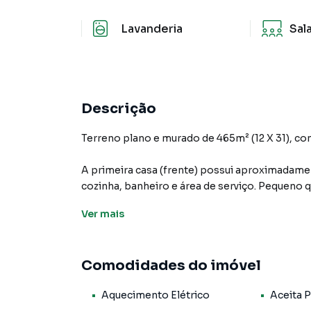
Lavanderia
Sal
Descrição
Terreno plano e murado de 465m² (12 X 31), c
A primeira casa (frente) possui aproximadamen
cozinha, banheiro e área de serviço. Pequeno q
possui aproximadamente 130m².
Ver
mais
A segunda casa (fundos) possui aproximadament
cozinha, banheiro, área de serviço e uma amp
Comodidades do imóvel
descoberto para 3 veículos. O terreno possu
Aquecimento Elétrico
Aceita 
As casas possuem IPTU, abastecimento de energ