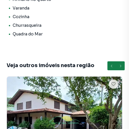
Casa para Venda em região valorizada do bairro Ribeirão
Varanda
da Ilha, em Florianópolis. Não encontrou o que procurava
ou deseja mais informações sobre Casa em Florianópolis?
Cozinha
Entre em contato com nossa equipe pelo telefone (48)
Churrasqueira
99640-5575.
Quadra do Mar
A Costão Sul Imóveis tem mais opções de apartamentos,
casas residenciais e comerciais, sobrados, terrenos, lojas
e barracões para venda ou locação, além de
empreendimentos em construção ou lançamentos na
Veja outros imóveis nesta região
planta em Ribeirão da Ilha e em outras regiões de
Florianópolis. Aqui você encontra milhares de ofertas para
encontrar o imóvel que mais combina com seu estilo de
vida.
Negocie seu imóvel de forma totalmente online, com
segurança e tranquilidade. Na Costão Sul Imóveis você
consegue comprar ou alugar um imóvel em Florianópolis
mesmo não estando na cidade e com a praticidade de
fazer tudo online, direto do seu computador ou