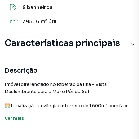
2
banheiros
395.16 m²
útil
Características principais
Aceita Pet
Vista para o Mar
Descrição
Sacada
Imóvel diferenciado no Ribeirão da Ilha – Vista
Deslumbrante para o Mar e Pôr do Sol
Churrasqueira
🌅 Localização privilegiada: terreno de 1.600m² com face
Quadra do Mar
oeste, oferecendo uma das vistas mais espetaculares da
Ver
mais
Praia do Ribeirão da Ilha.
🏠 Área construída: 395,16m², projetada para o máximo
conforto e funcionalidade.