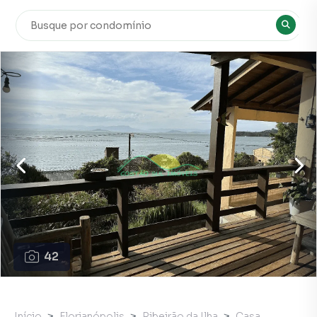
42
Início
Florianópolis
Ribeirão da Ilha
Casa