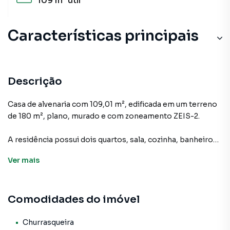
109 m²
útil
Características principais
Churrasqueira
Lavanderia
Descrição
Gourmet
Casa de alvenaria com 109,01 m², edificada em um terreno
de 180 m², plano, murado e com zoneamento ZEIS-2.
Armário Cozinha
A residência possui dois quartos, sala, cozinha, banheiro
Aceita Pet
social, lavanderia, área de serviço, garagem para um
Ver
mais
veículo, edícula com churrasqueira, depósito e quintal.
O balcão da pia da cozinha permanece no imóvel.
Comodidades do imóvel
Imóvel não financiável.
Churrasqueira