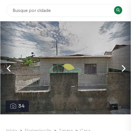
34
Início
Florianópolis
Tapera
Casa