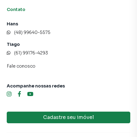
programadores, corretores treinados e uma central de
Contato
atendimento preparada para atender proprietários e
inquilinos.
Hans
(48) 99640-5575
Tiago
(61) 99176-4293
Fale conosco
Acompanhe nossas redes
Cadastre seu imóvel