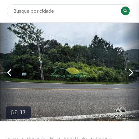
17
Início
Florianópolis
João Paulo
Terreno