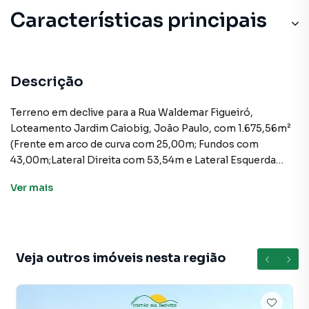
Características principais
Descrição
Terreno em declive para a Rua Waldemar Figueiró,
Loteamento Jardim Caiobig, João Paulo, com 1.675,56m²
(Frente em arco de curva com 25,00m; Fundos com
43,00m;Lateral Direita com 53,54m e Lateral Esquerda
com 50,03m). Zoneamento ARP-2.5 (Área Residencial
Ver
mais
Predominante, 2 pavimentos e 50% de utilização do
terreno.
Imóvel com Escritura Pública e financiável.
Veja outros imóveis nesta região
Proprietário estuda propostas.
Distâncias: